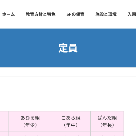
ホーム
教育方針と特色
SPの保育
施設と環境
入園
定員
あひる組
こあら組
ぱんだ組
）
（年少）
（年中）
（年長）