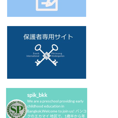
spik_bkk
We are a preschool providing early
childhood education in
Bangkok.Welcome to join us!
バンコ
クのエカマイ 地区で、1歳半から年