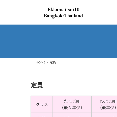
コ
ナ
ン
ビ
テ
ゲ
ン
ー
ツ
シ
へ
ョ
ス
ン
キ
に
ッ
移
プ
動
HOME
定員
定員
たまご組
ひよこ組
クラス
（最々年少）
（最年少