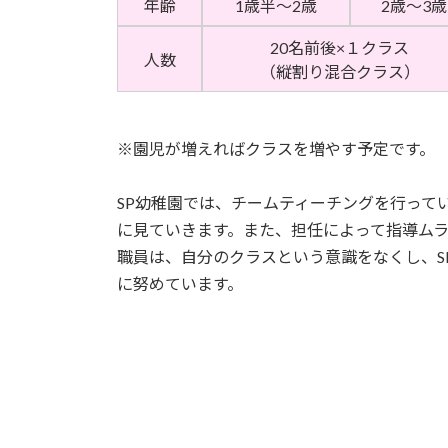
年齢
1歳半～2歳
2歳～3歳
20名前後×１クラス
人数
（縦割り混合クラス）
※園児が増えればクラスを増やす予定です。
SP幼稚園では、チームティーチングを行って
に見ていきます。また、担任によって指導ム
職員は、自分のクラスという意識をなくし、S
に努めています。