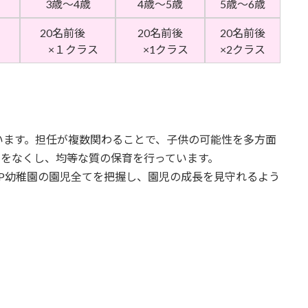
3歳～4歳
4歳～5歳
5歳～6歳
20名前後
20名前後
20名前後
×１クラス
×1クラス
×2クラス
います。担任が複数関わることで、子供の可能性を多方面
ラをなくし、均等な質の保育を行っています。
P幼稚園の園児全てを把握し、園児の成長を見守れるよう